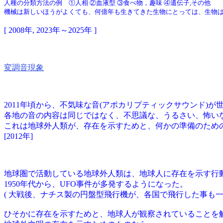
人種の分類方法の例 ①人相 ②血液型 ③食べ物，趣味 ④遺伝子,その他
機械は新しいほうがよくても、何億年も生きてきた生物にとっては、生物
[ 2008年, 2023年～2025年 ]
変調音現象
2011年頃から、不気味な音(アポカリプティックサウンド)
各地の音の内容は同じではなく、不思議な、うるさい、怖い
これは地球外人類が、存在を示すためと、何かの準備のため
[2012年]
地球圏で活動している地球外人類は、地球人に存在を示す行
1950年代から、UFO事件が多発するようになった。
( 大戦後、ナチス製の円盤型飛行機が、各国で飛行した事も一
ひそかに存在を示すためと、地球人が観察されていることを