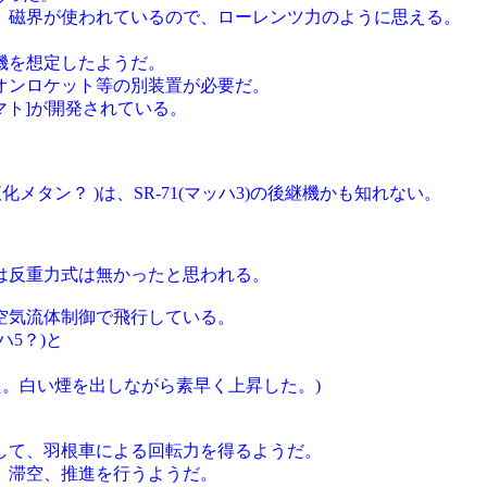
、磁界が使われているので、ローレンツ力のように思える。
機を想定したようだ。
オンロケット等の別装置が必要だ。
マト]が開発されている。
化メタン？ )は、SR-71(マッハ3)の後継機かも知れない。
は反重力式は無かったと思われる。
空気流体制御で飛行している。
5？)と
た。白い煙を出しながら素早く上昇した。)
。
して、羽根車による回転力を得るようだ。
、滞空、推進を行うようだ。