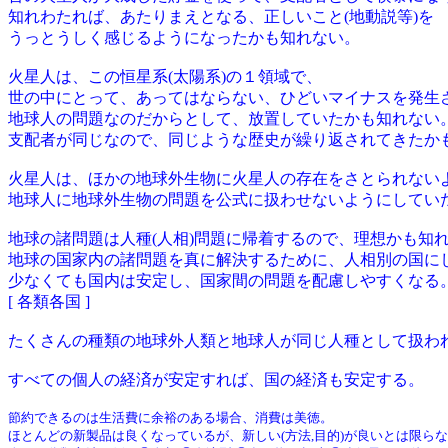
知れわたれば、あたりまえとなる、正しいこと(地動説等)を
うっとうしく感じるようになったかも知れない。
火星人は、この恒星系(太陽系)の１領域で、
世の中にとって、あってはならない、ひどいマイナスを発生
地球人の問題なのだからとして、放置していたかも知れない
支配者が同じなので、同じような歴史が繰り返されてきたか
火星人は、ほかの地球外生物に火星人の存在をさとられない
地球人に地球外生物の問題を公式に扱わせないようにしてい
地球の諸問題は人種(人相)問題に帰着するので、理想かも知
地球の国家内の諸問題を真に解決するために、人相別の国に
少なくても国内は安定し、国家間の問題を配慮しやすくなる
[ 各類各国 ]
たくさんの種類の地球外人類と地球人が同じ人種として扱わ
すべての個人の経済が安定すれば、国の経済も安定
節約できるのは生活費に余裕のある場合、消費は美徳。
ほとんどの新製品は良くなっているが、新しい(方法,目的)が良いとは限ら