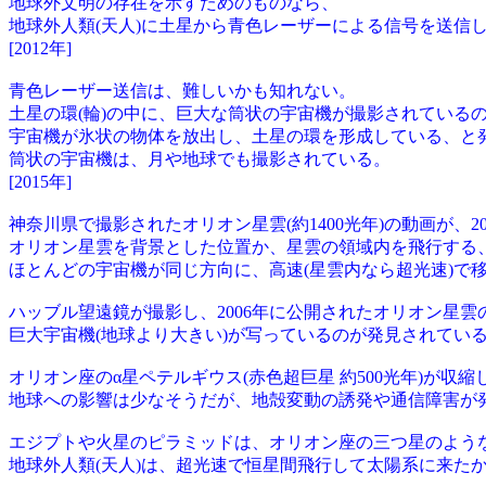
地球外文明の存在を示すためのものなら、
地球外人類(天人)に土星から青色レーザーによる信号を送信
[2012年]
青色レーザー送信は、難しいかも知れない。
土星の環(輪)の中に、巨大な筒状の宇宙機が撮影されている
宇宙機が氷状の物体を放出し、土星の環を形成している、と
筒状の宇宙機は、月や地球でも撮影されている。
[2015年]
神奈川県で撮影されたオリオン星雲(約1400光年)の動画が、201
オリオン星雲を背景とした位置か、星雲の領域内を飛行する、
ほとんどの宇宙機が同じ方向に、高速(星雲内なら超光速)で
ハッブル望遠鏡が撮影し、2006年に公開されたオリオン星雲
巨大宇宙機(地球より大きい)が写っているのが発見されてい
オリオン座のα星ペテルギウス(赤色超巨星 約500光年)が収
地球への影響は少なそうだが、地殻変動の誘発や通信障害が
エジプトや火星のピラミッドは、オリオン座の三つ星のよう
地球外人類(天人)は、超光速で恒星間飛行して太陽系に来た