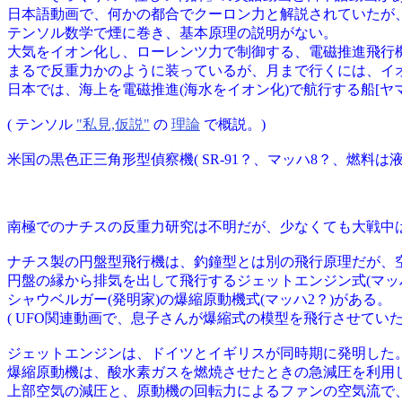
日本語動画で、何かの都合でクーロン力と解説されていたが
テンソル数学で煙に巻き、基本原理の説明がない。
大気をイオン化し、ローレンツ力で制御する、電磁推進飛行
まるで反重力かのように装っているが、月まで行くには、イ
日本では、海上を電磁推進(海水をイオン化)で航行する船[ヤ
( テンソル
"私見,仮説"
の
理論
で概説。)
米国の黒色正三角形型偵察機( SR-91？、マッハ8？、燃料は液
南極でのナチスの反重力研究は不明だが、少なくても大戦中
ナチス製の円盤型飛行機は、釣鐘型とは別の飛行原理だが、
円盤の縁から排気を出して飛行するジェットエンジン式(マッハ
シャウベルガー(発明家)の爆縮原動機式(マッハ2？)がある。
( UFO関連動画で、息子さんが爆縮式の模型を飛行させてい
ジェットエンジンは、ドイツとイギリスが同時期に発明した
爆縮原動機は、酸水素ガスを燃焼させたときの急減圧を利用
上部空気の減圧と、原動機の回転力によるファンの空気流で