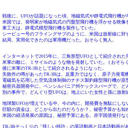
戦後に、UFOが話題になった頃、地磁気式や静電式飛行機が
米国では、発明家が地磁気式の円盤型飛行機を浮かせる映像
東工大は、静電式模型飛行機を製作していた。
シービュー号のフライングサブのように、米国は放射線に対す
結局、実用化できたのは軍用機だった。おそらく無人。
インターネットで2015年に、三角形型UFOとして紹介された
米軍の敵に、ミサイルのような物を発射していた。 ( おそら
後に米軍のTR-3Bとして紹介されるようになった。
失敗作の噂があったTR-3Bは、反重力ではなく、原子力発電
電磁気を応用した空気流体制御のナチス製釣鐘型飛行機が原
秘密兵器開発中に、ペンシルバニア州ケックスバーグで、どんぐ
別の事件で、どんぐり型UFOは、地上にいた女性と孫に放
地球製UFOが増えている中、今の内に、開発費を無駄にしな
巨額の資金は、どこから出たのだろうか？、秘密予算かも知
米国の経済発展の原因は、秘密予算にある。赤字国債発行な
TR-3Bそっくりの「怪しい特許」の英語動画と日本語動画が