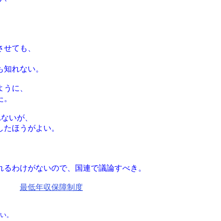
させても、
。
も知れない。
ように、
た。
れないが、
したほうがよい。
。
れるわけがないので、国連で議論すべき。
する。
最低年収保障制度
ない。