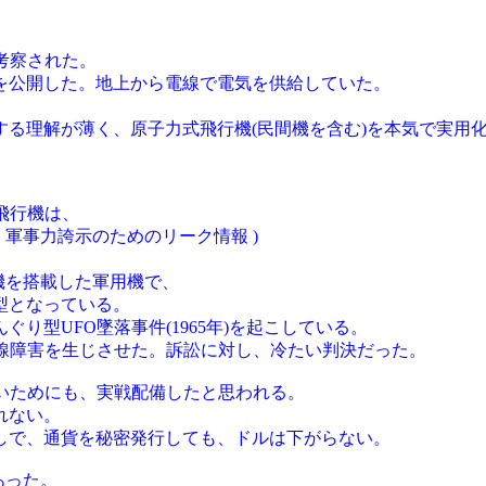
考察された。
を公開した。地上から電線で電気を供給していた。
る理解が薄く、原子力式飛行機(民間機を含む)を本気で実用
飛行機は、
く軍事力誇示のためのリーク情報 )
機を搭載した軍用機で、
型となっている。
り型UFO墜落事件(1965年)を起こしている。
射線障害を生じさせた。訴訟に対し、冷たい判決だった。
いためにも、実戦配備したと思われる。
れない。
しで、通貨を秘密発行しても、ドルは下がらない。
あった。