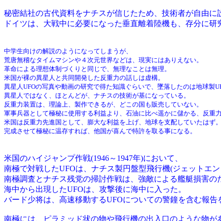
秘密結社の古代資料をナチスが信じたため、技術者が自由に
ドイツは、大戦中に必要になった垂直離着陸機も、存分に研
中学生向けの解説のようになってしまうが、
荒唐無稽なタイムマシンや４次元世界などは、現実にはありえない。
革命による理想体制づくりと同じで、無理なことは無理。
米国が裸の異星人と共同開発した反重力の話しは虚構。
異星人UFOの写真や動画の研究で得た知識ぐらいで、墜落したのは地球製U
異星人ではなく、ほとんどが、ナチスの技術が基になっている。
反重力装置は、理論上、製作できるが、どこの国も販売していない。
軍事兵器として極秘に使用する利益より、石油に比べ遥かに儲かる、反重
米国は反重力先進国として、膨大な利益を上げ、地球を支配していたはず
完成させて極秘に温存すれば、他国が喜んで特許を取る事になる。
米国のハイジャンプ作戦(1946～1947年)において、
南極で対戦したUFOは、ナチス製円盤型飛行機(ジェットエン
南極調査とナチス残党の掃討作戦は、強敵による艦艇損害の
海中から出現したUFOは、攻撃後に海中に入った。
バード少将は、高速移動するUFOについての警鐘を含む報告
南極には、ピラミッド状の物や飛行機の出入口のような物が