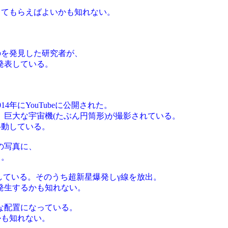
してもらえばよいかも知れない。
のを発見した研究者が、
発表している。
4年にYouTubeに公開された。
巨大な宇宙機(たぶん円筒形)が撮影されている。
移動している。
の写真に、
る。
縮している。そのうち超新星爆発しγ線を放出。
発生するかも知れない。
な配置になっている。
かも知れない。