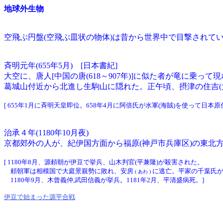
地球外生物
空飛ぶ円盤(空飛ぶ皿状の物体)は昔から世界中で目撃されて
斉明元年(655年5月) [日本書紀]
大空に、唐人[中国の唐(618～907年)]に似た者が竜に乗って
葛城山付近から北進し生駒山に隠れた。正午頃、摂津の住吉(
[ 655年1月に斉明天皇即位。658年4月に阿倍氏が水軍(海賊)を使って日本原住
治承４年(1180年10月夜)
京都郊外の人が、紀伊国方面から福原(神戸市兵庫区)の東北
[ 1180年8月、源頼朝が伊豆で挙兵、山木判官(平兼隆)が殺害された。
頼朝軍は相模国で大庭景親勢に敗れ、安房
に逃亡。平家の千葉氏
( あわ )
1180年9月、木曾義仲,武田信義が挙兵。1181年2月、平清盛病死。]
伊豆で始まった源平合戦