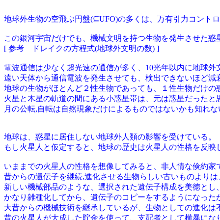
地球外生物の空飛ぶ円盤(⊆UFO)の多くは、万有引力コント
この銀河宇宙だけでも、機械文明を持つ生物を発生させた惑
[ 参考 ドレイクの方程式(地球外文明の数) ]
電波通信は少なく超光速の通信が多く、10光年以内に地球外
遠い天体から通信電波を発生させても、検出できないほど減
地球の生物がほとんど２性生物であっても、１性生物だけの
火星と木星の軌道の間にある小惑星帯は、元は惑星だったと
月の公転,自転は自然現象だけによるものではないかも知れな
地球は、惑星に居住しない地球外人類の影響を受けている。
もし火星人と仮定すると、地球の歴史は火星人の性格を反映
いままでの火星人の性格を想像してみると、非人情な倹約家
昔からの遺伝子を継続,進化させる生物らしい古いものよりは
新しい機械部品のような、選択された遺伝子構成を美徳とし
かなり雑種化してから、遺伝子のコピーをするようになった
大昔からの機械技術を継承しているが、生物としての進化は
昔の火星人が大成した貯金を使って、支配者として横暴にな