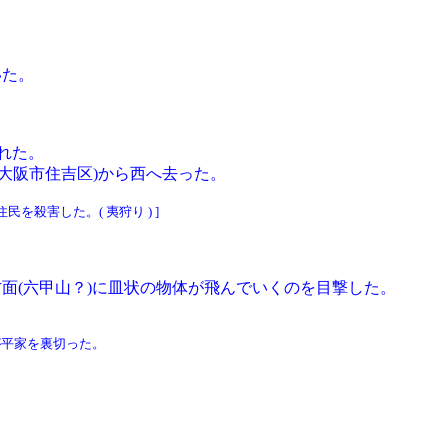
いた。
現れた。
大阪市住吉区)から西へ去った。
民を殺害した。( 夷狩り ) ]
方面(六甲山？)に皿状の物体が飛んでいくのを目撃した。
が平家を裏切った。